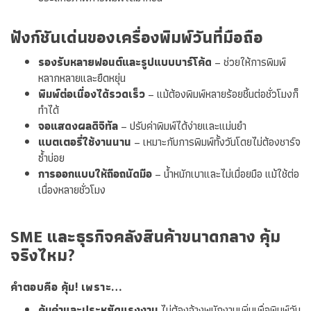
ฟังก์ชันเด่นของเครื่องพิมพ์วันที่มือถือ
รองรับหลายฟอนต์และรูปแบบบาร์โค้ด
– ช่วยให้การพิมพ์
หลากหลายและยืดหยุ่น
พิมพ์ต่อเนื่องได้รวดเร็ว
– แม้ต้องพิมพ์หลายร้อยชิ้นต่อชั่วโมงก็
ทำได้
จอแสดงผลดิจิทัล
– ปรับค่าพิมพ์ได้ง่ายและแม่นยำ
แบตเตอรี่ใช้งานนาน
– เหมาะกับการพิมพ์ทั้งวันโดยไม่ต้องชาร์จ
ซ้ำบ่อย
การออกแบบให้ถือถนัดมือ
– น้ำหนักเบาและไม่เมื่อยมือ แม้ใช้ต่อ
เนื่องหลายชั่วโมง
SME และธุรกิจคลังสินค้าขนาดกลาง คุ้ม
จริงไหม?
คำตอบคือ คุ้ม! เพราะ…
คุ้มค่าและประหยัดแรงงาน
ไม่ต้องจ้างพนักงานเพิ่มเพื่อพิมพ์วัน