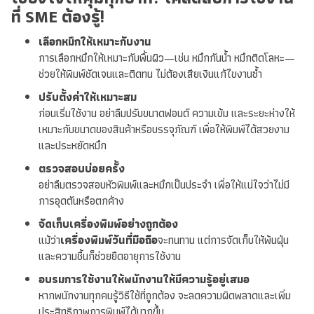
ที่ SME ต้องรู้!
เลือกหมึกให้เหมาะกับงาน
การเลือกหมึกให้เหมาะกับพื้นผิว—เช่น หมึกกันน้ำ หมึกติดโลหะ—
ช่วยให้พิมพ์ชัดเจนและติดทน ไม่ต้องเสียเงินแก้ไขงานซ้ำ
ปรับตั้งค่าให้เหมาะสม
ก่อนเริ่มใช้งาน อย่าลืมปรับขนาดฟอนต์ ความเข้ม และระยะห่างให้
เหมาะกับขนาดของสินค้าหรือบรรจุภัณฑ์ เพื่อให้พิมพ์ได้สวยงาม
และประหยัดหมึก
ตรวจสอบบ่อยครั้ง
อย่าลืมตรวจสอบหัวพิมพ์และหมึกเป็นประจำ เพื่อให้แน่ใจว่าไม่มี
การอุดตันหรือตกค้าง
จัดเก็บเครื่องพิมพ์อย่างถูกต้อง
แม้ว่า
เครื่องพิมพ์วันที่มือถือ
จะทนทาน แต่การจัดเก็บให้พ้นฝุ่น
และความชื้นก็ช่วยยืดอายุการใช้งาน
อบรมการใช้งานให้พนักงานให้มีความรู้อยู่เสมอ
หากพนักงานทุกคนรู้วิธีใช้ที่ถูกต้อง จะลดความผิดพลาดและเพิ่ม
ประสิทธิภาพการพิมพ์ได้มากขึ้น