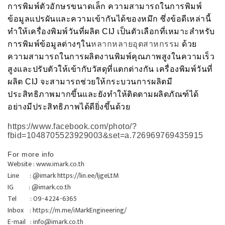
การพิมพ์ตัวอักษรขนาดเล็ก ความสามารถในการพิมพ์
ข้อมูลแปรผันและความเข้ากันได้ของหมึก ซึ่งข้อดีเหล่านี้
ทำให้เครื่องพิมพ์วันที่ผลิต CIJ เป็นตัวเลือกที่เหมาะสำหรับ
การพิมพ์ข้อมูลต่างๆใน
หลากหลายอุตสาหกรรม
ด้วย
ความสามารถในการผลิตงานพิมพ์คุณภาพสูงในความเร็ว
สูงและปรับตัวให้เข้ากับวัสดุที่แตกต่างกัน เครื่องพิมพ์วันที่
ผลิต CIJ จะสามารถช่วยให้กระบวนการผลิตมี
ประสิทธิภาพมากขึ้นและยังทำให้ติดตามผลิตภัณฑ์ได้
อย่างมีประสิทธิภาพได้ดียิ่งขึ้นด้วย
https://www.facebook.com/photo/?
fbid=1048705523929003&set=a.726969769435915
For more info
Website :
www.imark.co.th
Line : @imark
https://lin.ee/ljgeLtM
IG : @imark.co.th
Tel : 09-4224-6365
Inbox :
https://m.me/iMarkEngineering/
E-mail :
info@imark.co.th