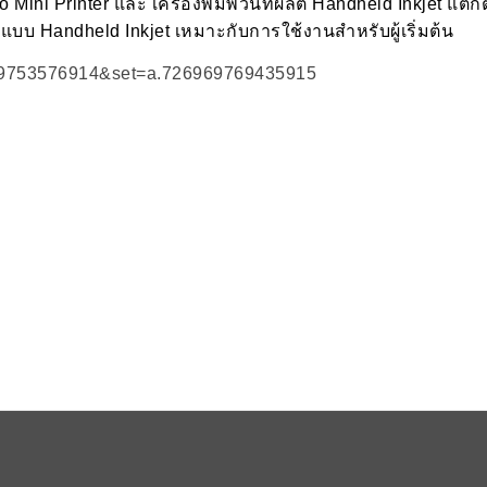
ต Eco Mini Printer และ เครื่องพิมพ์วันที่ผลิต Handheld Inkjet แต
ิตแบบ Handheld Inkjet เหมาะกับการใช้งานสำหรับผู้เริ่มต้น
559753576914&set=a.726969769435915