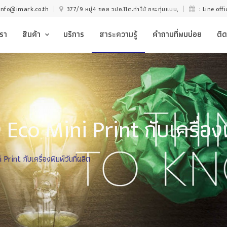
info@imark.co.th
377/9 หมู่4 ซอย วปอ.11ต.ท่าไม้ กระทุ่มแบน,
: Line off
เรา
สินค้า
บริการ
สาระความรู้
คำถามที่พบบ่อย
ติด
Eco Mini Print กับเครื่องพ
rint กับเครื่องพิมพ์วันที่ผลิต