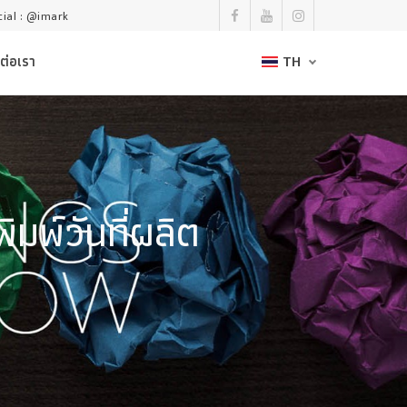
icial : @imark
ต่อเรา
TH
ิมพ์วันที่ผลิต