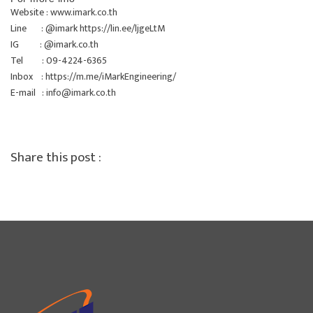
Website :
www.imark.co.th
Line : @imark
https://lin.ee/ljgeLtM
IG : @imark.co.th
Tel : 09-4224-6365
Inbox :
https://m.me/iMarkEngineering/
E-mail :
info@imark.co.th
Share this post :